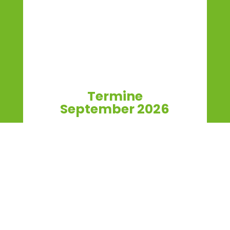
Termine
September 2026
01.09.2026
Teamtag - die Kita ist
wegen einer internen
Fortbildung geschlossen