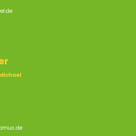
el.de
er
 Michael
ebmuc.de