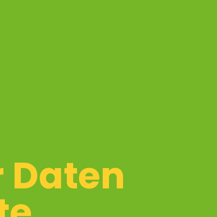
r Daten
te