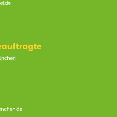
el.de
eauftragte
München
enchen.de