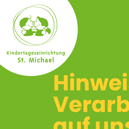
Hinwei
Verarb
auf un