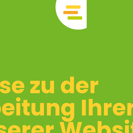
se zu der
eitung Ihre
serer Websi